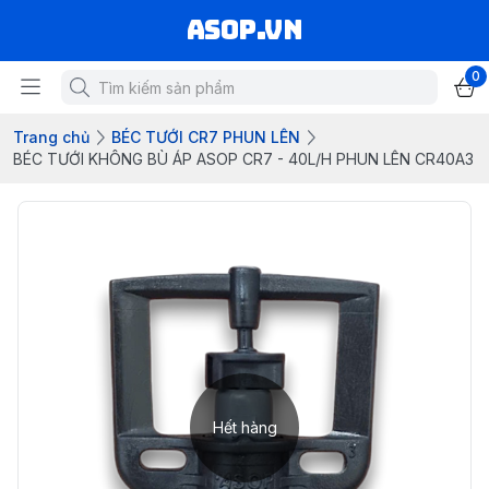
asop.vn
0
Trang chủ
BÉC TƯỚI CR7 PHUN LÊN
BÉC TƯỚI KHÔNG BÙ ÁP ASOP CR7 - 40L/H PHUN LÊN CR40A3
Hết hàng