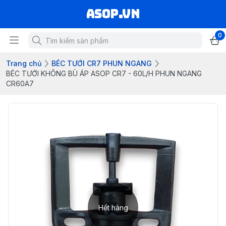
asop.vn
0
Trang chủ
BÉC TƯỚI CR7 PHUN NGANG
BÉC TƯỚI KHÔNG BÙ ÁP ASOP CR7 - 60L/H PHUN NGANG
CR60A7
Hết hàng