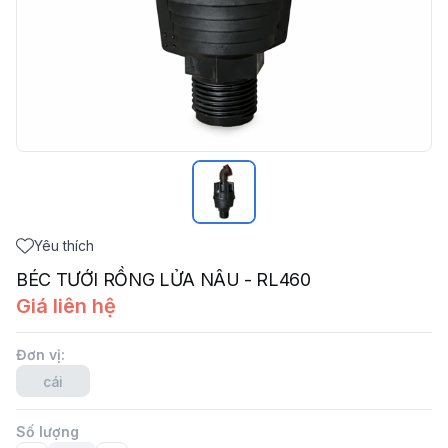
Yêu thích
BÉC TƯỚI RỒNG LỬA NÂU - RL460
Giá liên hệ
Đơn vị
:
cái
Số lượng