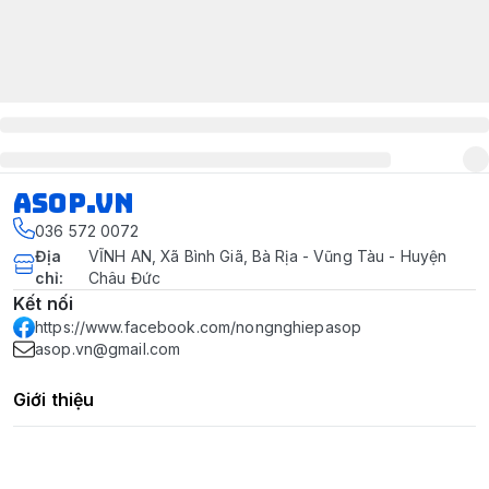
asop.vn
036 572 0072
Địa
VĨNH AN, Xã Bình Giã, Bà Rịa - Vũng Tàu - Huyện
chỉ
:
Châu Đức
Kết nối
https://www.facebook.com/nongnghiepasop
asop.vn@gmail.com
Giới thiệu