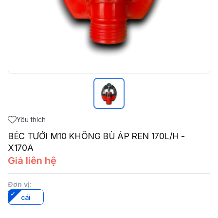
Yêu thích
BÉC TƯỚI M10 KHÔNG BÙ ÁP REN 170L/H -
X170A
Giá liên hệ
Đơn vị
:
cái