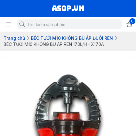
asop.vn
0
Trang chủ
BÉC TƯỚI M10 KHÔNG BÙ ÁP ĐUÔI REN
BÉC TƯỚI M10 KHÔNG BÙ ÁP REN 170L/H - X170A