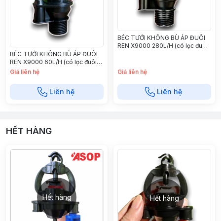
BÉC TƯỚI KHÔNG BÙ ÁP ĐUÔI
REN X9000 280L/H (có lọc đuôi
béc) - X9280B
BÉC TƯỚI KHÔNG BÙ ÁP ĐUÔI
REN X9000 60L/H (có lọc đuôi
béc) - X960B
Giá liên hệ
Giá liên hệ
Liên hệ
Liên hệ
HẾT HÀNG
Hết hàng
Hết hàng