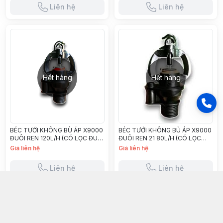
Liên hệ
Liên hệ
Hết hàng
Hết hàng
BÉC TƯỚI KHÔNG BÙ ÁP X9000
BÉC TƯỚI KHÔNG BÙ ÁP X9000
ĐUÔI REN 120L/H (CÓ LỌC ĐUÔI
ĐUÔI REN 21 80L/H (CÓ LỌC
BÉC) - X9120B
ĐUÔI BÉC) - X980B
Giá liên hệ
Giá liên hệ
Liên hệ
Liên hệ
asop.vn
036 572 0072