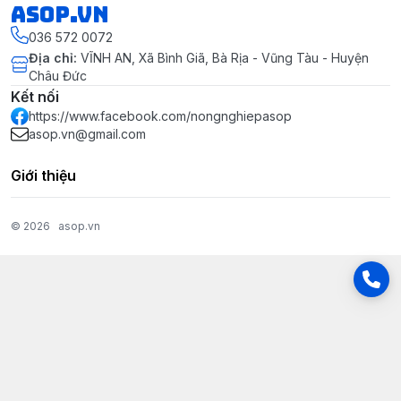
asop.vn
036 572 0072
Địa chỉ
:
VĨNH AN, Xã Bình Giã, Bà Rịa - Vũng Tàu - Huyện
Châu Đức
Kết nối
https://www.facebook.com/nongnghiepasop
asop.vn@gmail.com
Giới thiệu
© 2026
asop.vn