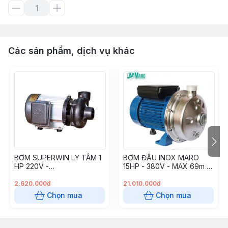
Các sản phẩm, dịch vụ khác
BƠM SUPERWIN LY TÂM 1
BƠM ĐẦU INOX MARO
HP 220V -
15HP - 380V - MAX 69m -
BOMSPW750W220
750L (3M40-200/11)
2.620.000đ
21.010.000đ
Chọn mua
Chọn mua