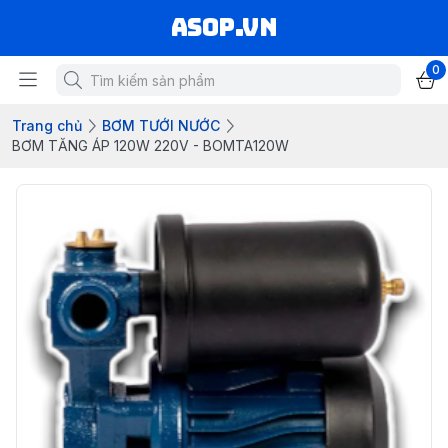
asop.vn
0
Trang chủ
BƠM TƯỚI NƯỚC
BƠM TĂNG ÁP 120W 220V - BOMTA120W