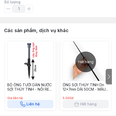
Số lượng
Các sản phẩm, dịch vụ khác
Hết hàng
BỘ ỐNG TƯỚI DẪN NƯỚC
ỐNG SỢI THỦY TINH Dn
SỢI THỦY TINH - NỐI REN
12x7mm DÀI 50CM - MÀU
17mm 12X8mm/PE7 50CM
ĐEN OTT12750
(70CM) - BG12850
Giá liên hệ
5.500đ
Liên hệ
Hết hàng