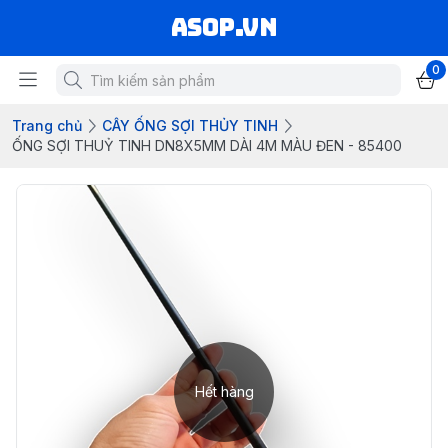
asop.vn
0
Trang chủ
CÂY ỐNG SỢI THỦY TINH
ỐNG SỢI THUỶ TINH DN8X5MM DÀI 4M MÀU ĐEN - 85400
Hết hàng