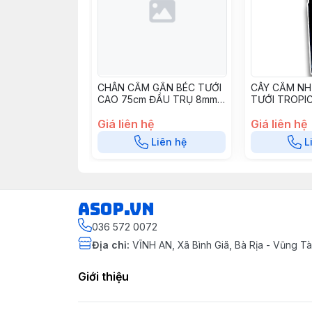
CHÂN CẮM GẮN BÉC TƯỚI
CÂY CẮM NH
CAO 75cm ĐẦU TRỤ 8mm -
TƯỚI TROPIC
CC75
CNK33
Giá liên hệ
Giá liên hệ
Liên hệ
L
asop.vn
036 572 0072
Địa chỉ
:
VĨNH AN, Xã Bình Giã, Bà Rịa - Vũng 
Giới thiệu