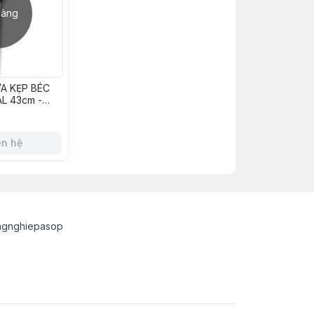
hàng
A KẸP BÉC
L 43cm -
ên hệ
ngnghiepasop