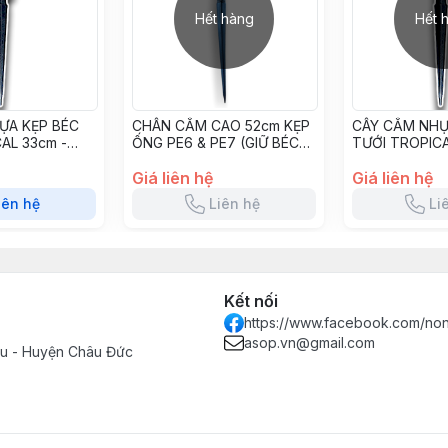
Hết hàng
Hết 
ỰA KẸP BÉC
CHÂN CẮM CAO 52cm KẸP
CÂY CẮM NHỰ
AL 33cm -
ỐNG PE6 & PE7 (GIỮ BÉC
TƯỚI TROPICA
TƯỚI) - CC52KL
CNK43
Giá liên hệ
Giá liên hệ
iên hệ
Liên hệ
Li
Kết nối
https://www.facebook.com/no
asop.vn@gmail.com
Tàu - Huyện Châu Đức