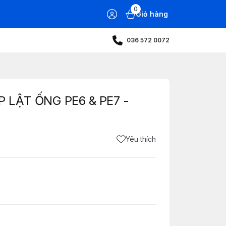
0
Giỏ hàng
036 572 0072
 LẬT ỐNG PE6 & PE7 -
Yêu thích