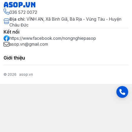
asop.vn
036 572 0072
Địa chỉ
:
VĨNH AN, Xã Bình Giã, Bà Rịa - Vũng Tàu - Huyện
Châu Đức
Kết nối
https://www.facebook.com/nongnghiepasop
asop.vn@gmail.com
Giới thiệu
© 2026
asop.vn