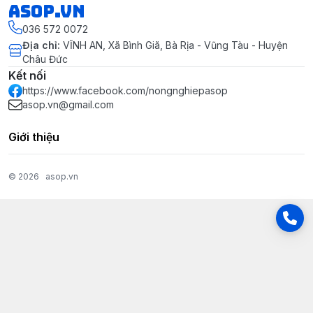
asop.vn
036 572 0072
Địa chỉ
:
VĨNH AN, Xã Bình Giã, Bà Rịa - Vũng Tàu - Huyện
Châu Đức
Kết nối
https://www.facebook.com/nongnghiepasop
asop.vn@gmail.com
Giới thiệu
© 2026
asop.vn