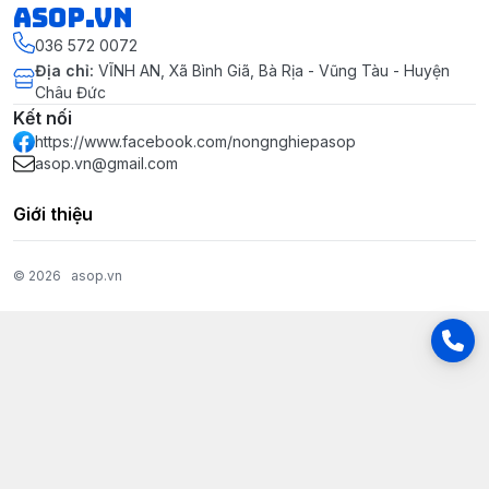
asop.vn
036 572 0072
Địa chỉ
:
VĨNH AN, Xã Bình Giã, Bà Rịa - Vũng Tàu - Huyện
Châu Đức
Kết nối
https://www.facebook.com/nongnghiepasop
asop.vn@gmail.com
Giới thiệu
© 2026
asop.vn