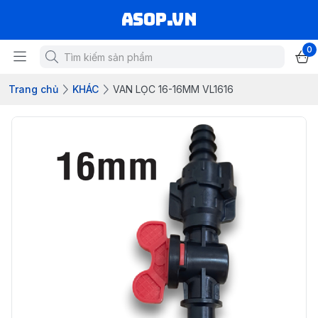
asop.vn
0
Trang chủ
KHÁC
VAN LỌC 16-16MM VL1616