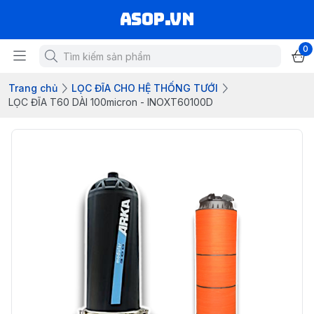
asop.vn
0
Trang chủ
LỌC ĐĨA CHO HỆ THỐNG TƯỚI
LỌC ĐĨA T60 DÀI 100micron - INOXT60100D