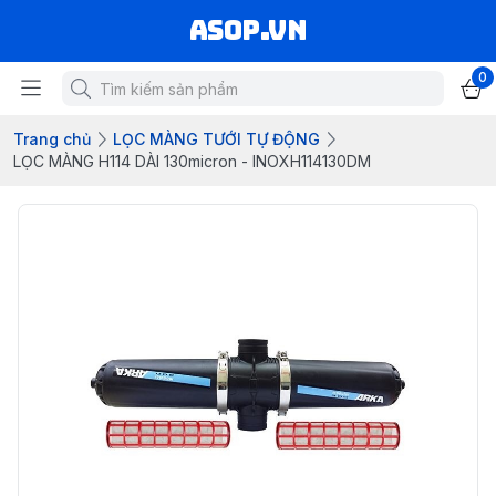
asop.vn
0
Trang chủ
LỌC MÀNG TƯỚI TỰ ĐỘNG
LỌC MÀNG H114 DÀI 130micron - INOXH114130DM