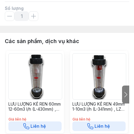
Số lượng
Các sản phẩm, dịch vụ khác
LƯU LƯỢNG KẾ REN 60mm
LƯU LƯỢNG KẾ REN 49mm
12-60m3 l/h (L-430mm) ,
1-10m3 l/h (L-341mm) , LZB-
LZB-63S-430 - LLK6012-
50S-341 - LLK491-10M3
60M3
Giá liên hệ
Giá liên hệ
Liên hệ
Liên hệ