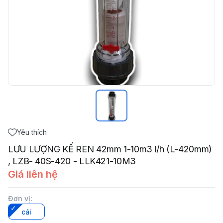
Yêu thích
LƯU LƯỢNG KẾ REN 42mm 1-10m3 l/h (L-420mm)
, LZB- 40S-420 - LLK421-10M3
Giá liên hệ
Đơn vị
:
cái