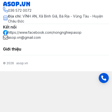
asop.vn
036 572 0072
Địa chỉ
:
VĨNH AN, Xã Bình Giã, Bà Rịa - Vũng Tàu - Huyện
Châu Đức
Kết nối
https://www.facebook.com/nongnghiepasop
asop.vn@gmail.com
Giới thiệu
© 2026
asop.vn