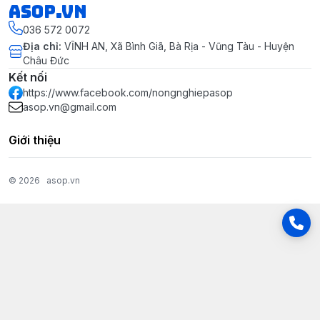
asop.vn
036 572 0072
Địa chỉ
:
VĨNH AN, Xã Bình Giã, Bà Rịa - Vũng Tàu - Huyện
Châu Đức
Kết nối
https://www.facebook.com/nongnghiepasop
asop.vn@gmail.com
Giới thiệu
© 2026
asop.vn