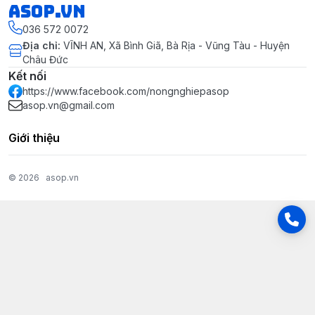
asop.vn
036 572 0072
Địa chỉ
:
VĨNH AN, Xã Bình Giã, Bà Rịa - Vũng Tàu - Huyện
Châu Đức
Kết nối
https://www.facebook.com/nongnghiepasop
asop.vn@gmail.com
Giới thiệu
© 2026
asop.vn