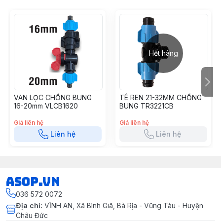
Hết hàng
VAN LỌC CHỐNG BUNG
TÊ REN 21-32MM CHỐNG
16-20mm VLCB1620
BUNG TR3221CB
Giá liên hệ
Giá liên hệ
Liên hệ
Liên hệ
asop.vn
036 572 0072
Địa chỉ
:
VĨNH AN, Xã Bình Giã, Bà Rịa - Vũng Tàu - Huyện
Châu Đức