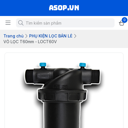
asop.vn
0
Trang chủ
PHỤ KIỆN LỌC BÁN LẺ
VỎ LỌC T60mm - LOCT60V