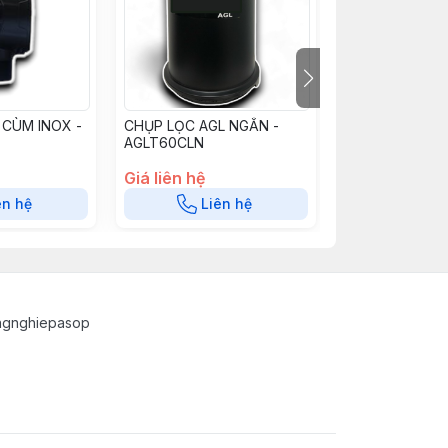
 CÙM INOX -
CHỤP LỌC AGL NGẮN -
VỎ LỌC Y60 T
AGLT60CLN
TRUNGY60VL
Giá liên hệ
Giá liên hệ
ên hệ
Liên hệ
Liê
ngnghiepasop