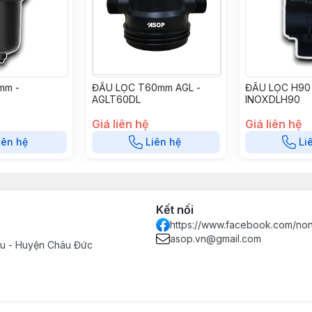
mm -
ĐẦU LỌC T60mm AGL -
ĐẦU LỌC H90
AGLT60DL
INOXDLH90
Giá liên hệ
Giá liên hệ
iên hệ
Liên hệ
Li
Kết nối
https://www.facebook.com/no
asop.vn@gmail.com
Tàu - Huyện Châu Đức