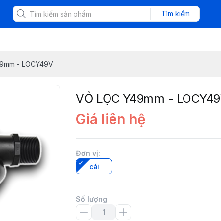
Tìm kiếm
9mm - LOCY49V
VỎ LỌC Y49mm - LOCY4
Giá liên hệ
Đơn vị
:
cái
Số lượng