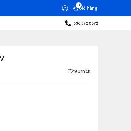
0
Giỏ hàng
036 572 0072
9V
Yêu thích