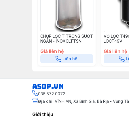
CHỤP LỌC T TRONG SUỐT
VỎ LỌC T49
NGẮN - INOXCLTTSN
LOCT49V
Giá liên hệ
Giá liên hệ
Liên hệ
L
asop.vn
036 572 0072
Địa chỉ
:
VĨNH AN, Xã Bình Giã, Bà Rịa - Vũng 
Giới thiệu