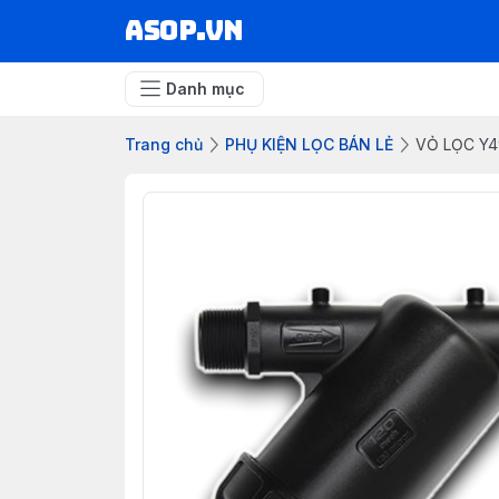
asop.vn
Danh mục
Trang chủ
PHỤ KIỆN LỌC BÁN LẺ
VỎ LỌC Y4