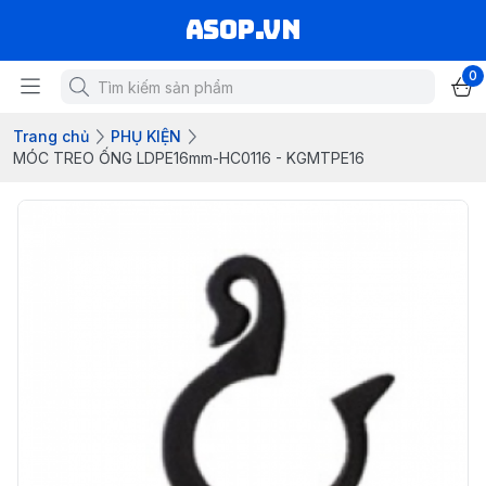
asop.vn
0
Trang chủ
PHỤ KIỆN
MÓC TREO ỐNG LDPE16mm-HC0116 - KGMTPE16