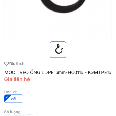
Yêu thích
MÓC TREO ỐNG LDPE16mm-HC0116 - KGMTPE16
Giá liên hệ
Đơn vị
:
cái
Số lượng