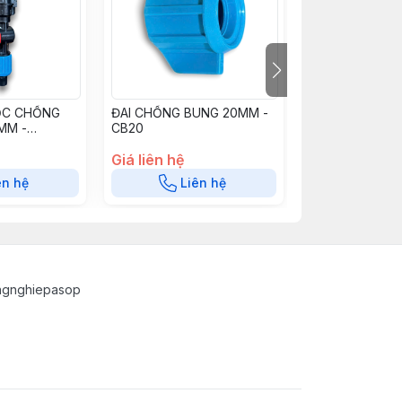
LỌC CHỐNG
ĐAI CHỐNG BUNG 20MM -
VAN 20mm CH
MM -
CB20
THẲNG V20CB
LCB16B
Giá liên hệ
Giá liên hệ
ên hệ
Liên hệ
Liê
ngnghiepasop