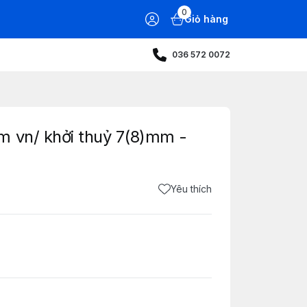
0
Giỏ hàng
036 572 0072
m vn/ khởi thuỷ 7(8)mm -
Yêu thích