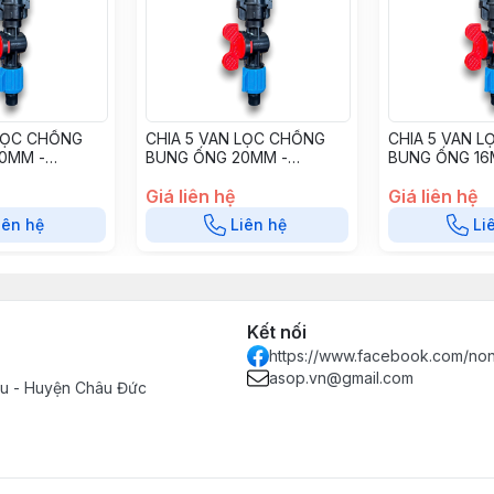
 LỌC CHỐNG
CHIA 5 VAN LỌC CHỐNG
CHIA 5 VAN 
0MM -
BUNG ỐNG 20MM -
BUNG ỐNG 16
LCB20A
10(12)MM C5VLCB20B
10(12)MM C5V
Giá liên hệ
Giá liên hệ
iên hệ
Liên hệ
Li
Kết nối
https://www.facebook.com/no
asop.vn@gmail.com
Tàu - Huyện Châu Đức