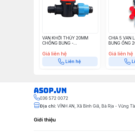
VAN KHỞI THỦY 20MM
CHIA 5 VAN
CHỐNG BUNG -
BUNG ỐNG 2
VKT2020CB
7(8)MM C5V
Giá liên hệ
Giá liên hệ
Liên hệ
L
asop.vn
036 572 0072
Địa chỉ
:
VĨNH AN, Xã Bình Giã, Bà Rịa - Vũng 
Giới thiệu