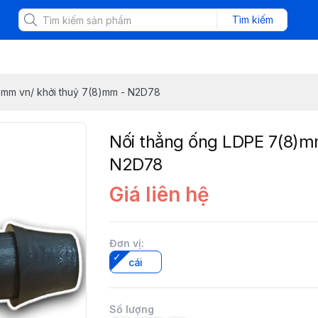
Tìm kiếm
)mm vn/ khởi thuỷ 7(8)mm - N2D78
Nối thẳng ống LDPE 7(8)m
N2D78
Giá liên hệ
Đơn vị
:
cái
Số lượng