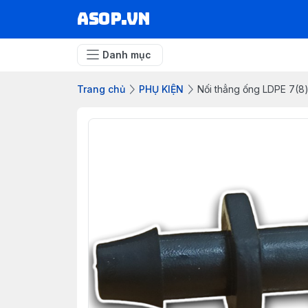
asop.vn
Danh mục
Trang chủ
PHỤ KIỆN
Nối thẳng ống LDPE 7(8