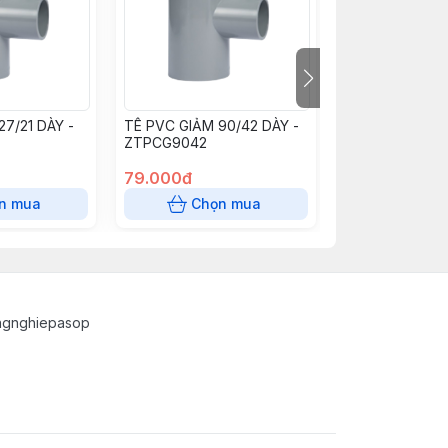
27/21 DÀY -
TÊ PVC GIẢM 90/42 DÀY -
TÊ PVC GIẢM 42
ZTPCG9042
ZTPCG4221
79.000đ
13.000đ
n mua
Chọn mua
Chọn
ngnghiepasop