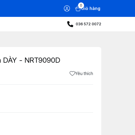
0
Giỏ hàng
036 572 0072
 DÀY - NRT9090D
Yêu thích