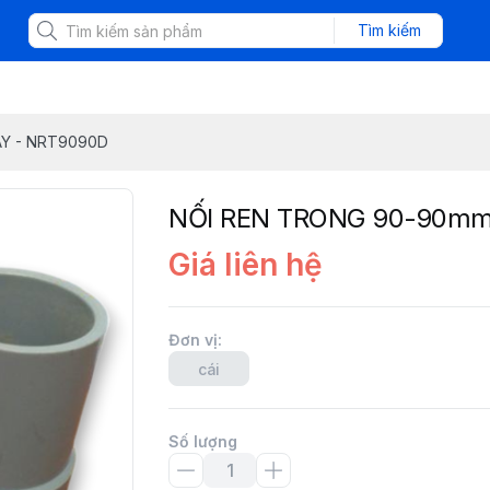
Tìm kiếm
Y - NRT9090D
NỐI REN TRONG 90-90mm
Giá liên hệ
Đơn vị
:
cái
Số lượng