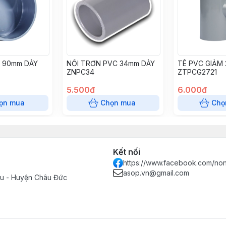
C 90mm DÀY
NỐI TRƠN PVC 34mm DÀY
TÊ PVC GIẢM 
ZNPC34
ZTPCG2721
5.500đ
6.000đ
ọn mua
Chọn mua
Chọ
Kết nối
https://www.facebook.com/no
asop.vn@gmail.com
Tàu - Huyện Châu Đức