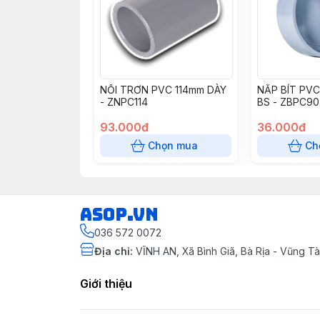
NỐI TRƠN PVC 114mm DÀY
NẮP BÍT PV
- ZNPC114
BS - ZBPC90
93.000đ
36.000đ
Chọn mua
Ch
asop.vn
036 572 0072
Địa chỉ
:
VĨNH AN, Xã Bình Giã, Bà Rịa - Vũng 
Giới thiệu