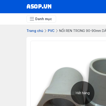
asop.vn
Danh mục
Trang chủ
PVC
NỐI REN TRONG 90-90mm DÀ
Hết hàng