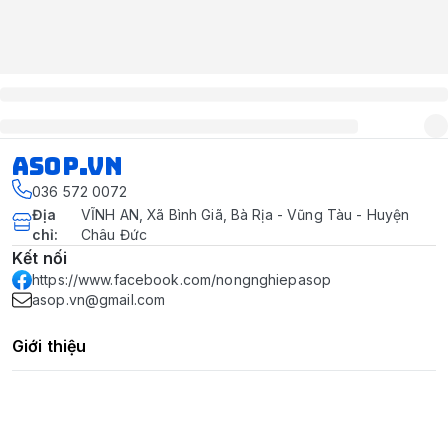
asop.vn
036 572 0072
Địa
VĨNH AN, Xã Bình Giã, Bà Rịa - Vũng Tàu - Huyện
chỉ
:
Châu Đức
Kết nối
https://www.facebook.com/nongnghiepasop
asop.vn@gmail.com
Giới thiệu