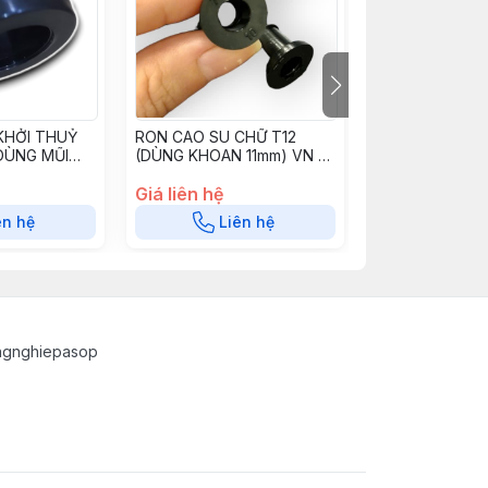
Hết h
KHỞI THUỶ
RON CAO SU CHỮ T12
RON CAO SU C
DÙNG MŨI
(DÙNG KHOAN 11mm) VN -
(KHOAN 8mm) 
 VN -
CS1012T11
CS78T8
Giá liên hệ
Giá liên hệ
ên hệ
Liên hệ
Liê
ngnghiepasop