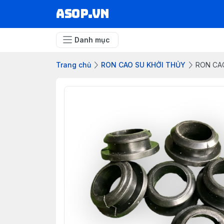
asop.vn
Danh mục
Trang chủ
RON CAO SU KHỞI THỦY
RON CAO