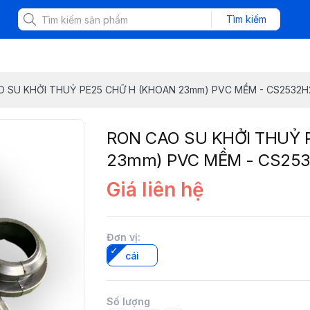
Tìm kiếm
 SU KHỞI THUỶ PE25 CHỮ H (KHOAN 23mm) PVC MỀM - CS2532H
RON CAO SU KHỞI THUỶ 
23mm) PVC MỀM - CS25
Giá liên hệ
Đơn vị
:
cái
Số lượng