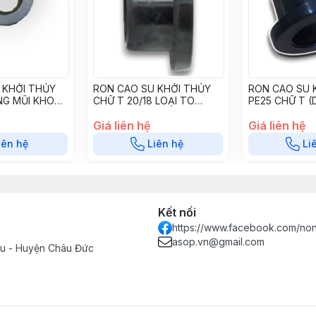
 KHỞI THỦY
RON CAO SU KHỞI THỦY
RON CAO SU 
NG MŨI KHOAN
CHỮ T 20/18 LOẠI TO
PE25 CHỮ T (
613CN -
CS20T18
KHOAN 23mm)
N
Giá liên hệ
CS2532T23
Giá liên hệ
iên hệ
Liên hệ
Li
Kết nối
https://www.facebook.com/no
asop.vn@gmail.com
Tàu - Huyện Châu Đức