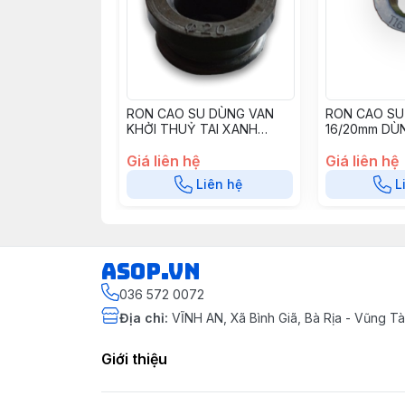
RON CAO SU DÙNG VAN
RON CAO SU
KHỞI THUỶ TAI XANH
16/20mm DÙ
25MM CN CS25T20
16mm - RR011
Giá liên hệ
CS1620T16C
Giá liên hệ
Liên hệ
L
asop.vn
036 572 0072
Địa chỉ
:
VĨNH AN, Xã Bình Giã, Bà Rịa - Vũng 
Giới thiệu