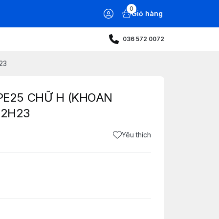
0
Giỏ hàng
036 572 0072
23
PE25 CHỮ H (KHOAN
32H23
Yêu thích