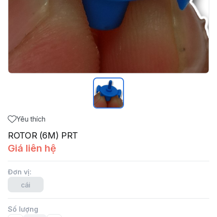
Yêu thích
ROTOR (6M) PRT
Giá liên hệ
Đơn vị
:
cái
Số lượng