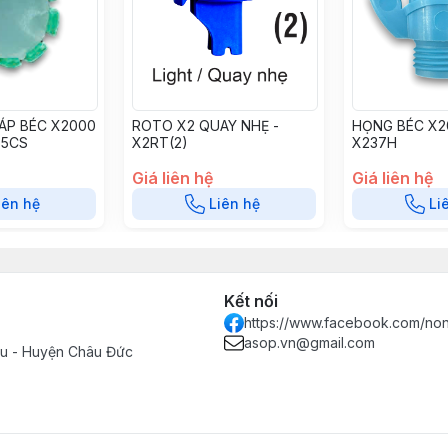
ÁP BÉC X2000
ROTO X2 QUAY NHẸ -
HỌNG BÉC X20
55CS
X2RT(2)
X237H
Giá liên hệ
Giá liên hệ
iên hệ
Liên hệ
Li
Kết nối
https://www.facebook.com/no
asop.vn@gmail.com
Tàu - Huyện Châu Đức