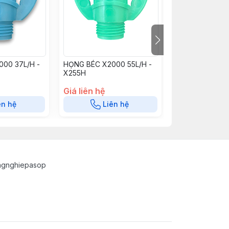
00 37L/H -
HỌNG BÉC X2000 55L/H -
THÂN BÉC X20
X255H
Giá liên hệ
Giá liên hệ
ên hệ
Liên hệ
Liê
ngnghiepasop