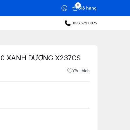
0
Giỏ hàng
036 572 0072
00 XANH DƯƠNG X237CS
Yêu thích