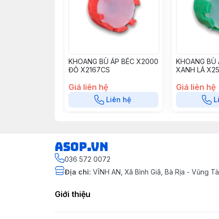
KHOANG BÙ ÁP BÉC X2000
KHOANG BÙ 
ĐỎ X2167CS
XANH LÁ X2
Giá liên hệ
Giá liên hệ
Liên hệ
L
asop.vn
036 572 0072
Địa chỉ
:
VĨNH AN, Xã Bình Giã, Bà Rịa - Vũng 
Giới thiệu