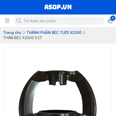
asop.vn
0
Trang chủ
THÀNH PHẦN BÉC TƯỚI X2000
THÂN BÉC X2000 X2T