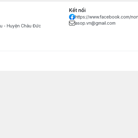
Kết nối
https://www.facebook.com/no
asop.vn@gmail.com
Tàu - Huyện Châu Đức