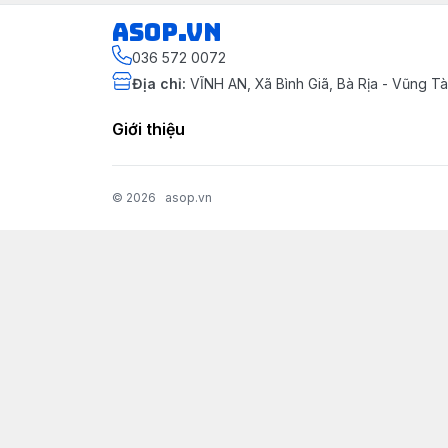
asop.vn
036 572 0072
Địa chỉ
:
VĨNH AN, Xã Bình Giã, Bà Rịa - Vũng 
Giới thiệu
© 2026
asop.vn