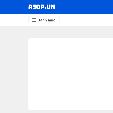
asop.vn
Danh mục