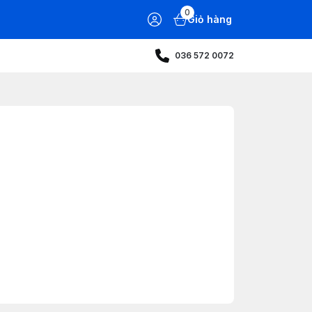
0
Giỏ hàng
036 572 0072