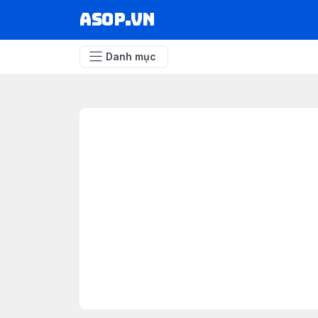
asop.vn
Danh mục