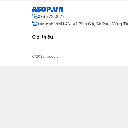
asop.vn
036 572 0072
Địa chỉ
:
VĨNH AN, Xã Bình Giã, Bà Rịa - Vũng 
Giới thiệu
© 2026
asop.vn