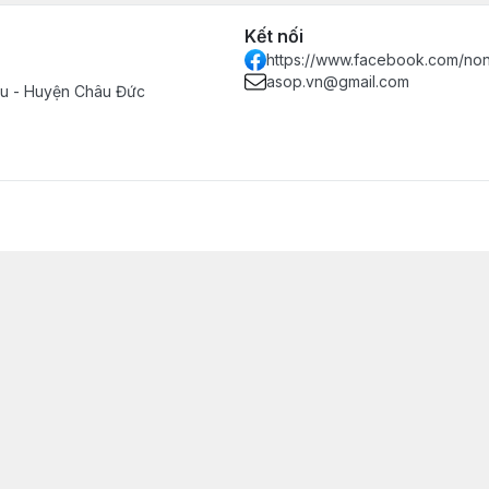
Kết nối
https://www.facebook.com/no
asop.vn@gmail.com
Tàu - Huyện Châu Đức