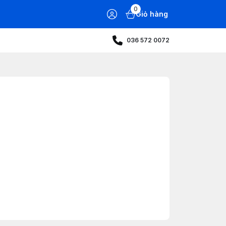
0
Giỏ hàng
036 572 0072