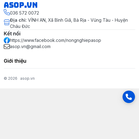
asop.vn
036 572 0072
Địa chỉ
:
VĨNH AN, Xã Bình Giã, Bà Rịa - Vũng Tàu - Huyện
Châu Đức
Kết nối
https://www.facebook.com/nongnghiepasop
asop.vn@gmail.com
Giới thiệu
© 2026
asop.vn