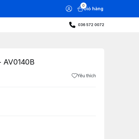
0
Giỏ hàng
036 572 0072
- AV0140B
Yêu thích