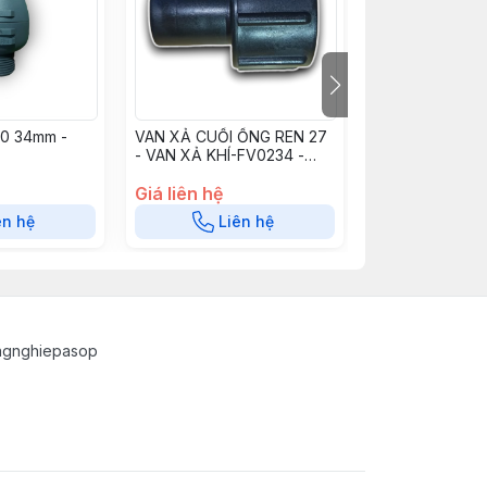
Hết h
10 34mm -
VAN XẢ CUỐI ỐNG REN 27
VAN XẢ KHÍ CA
- VAN XẢ KHÍ-FV0234 -
AV0150B
BPER27
Giá liên hệ
Giá liên hệ
ên hệ
Liên hệ
Liê
ngnghiepasop