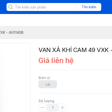
Tìm kiếm
VXK - AV0140B
VAN XẢ KHÍ CAM 49 VXK 
Giá liên hệ
Đơn vị
:
cái
Số lượng