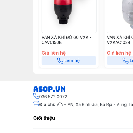
VAN XẢ KHÍ ĐỎ 60 VXK -
VAN XẢ KHÍ 
CAV0150B
VXKAC1034
Giá liên hệ
Giá liên hệ
Liên hệ
L
asop.vn
036 572 0072
Địa chỉ
:
VĨNH AN, Xã Bình Giã, Bà Rịa - Vũng 
Giới thiệu