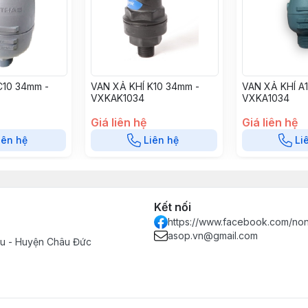
C10 34mm -
VAN XẢ KHÍ K10 34mm -
VAN XẢ KHÍ A
VXKAK1034
VXKA1034
Giá liên hệ
Giá liên hệ
iên hệ
Liên hệ
Li
Kết nối
https://www.facebook.com/no
asop.vn@gmail.com
Tàu - Huyện Châu Đức